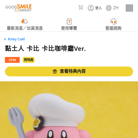
ZH
登入
人才招募
最新消息／出貨消息
使用導覽
客服諮詢
Kirby Café
黏土人 卡比 卡比咖啡廳Ver.
2598
附特典
查看特典內容