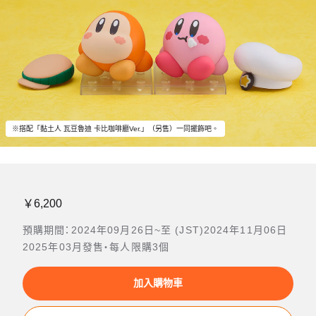
※搭配「黏土人 瓦豆魯迪 卡比咖啡廳Ver.」（另售）一同擺飾吧。
￥6,200
預購期間：2024年09月26日~至 (JST)2024年11月06日
2025年03月發售・每人限購3個
加入購物車