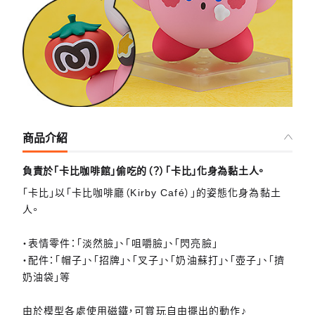
商品介紹
負責於「卡比咖啡館」偷吃的（？）「卡比」化身為黏土人。
「卡比」以「卡比咖啡廳（Kirby Café）」的姿態化身為黏土
人。
・表情零件：「淡然臉」、「咀嚼臉」、「閃亮臉」
・配件：「帽子」、「招牌」、「叉子」、「奶油蘇打」、「壺子」、「擠
奶油袋」等
由於模型各處使用磁鐵，可賞玩自由擺出的動作♪