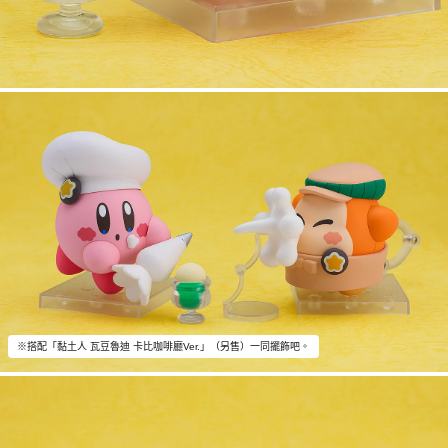
※搭配「黏土人 瓦豆魯迪 卡比咖啡廳Ver.」（另售）一同擺飾吧。