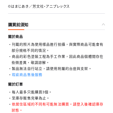
©はまじあき／芳文社・アニプレックス
購買前須知
關於商品
刊載的照片為使用樣品進行拍攝，與實際商品可能會有
部分規格不同的情況。
商品的彩色塗裝工程為手工作業，因此商品個體間存在
些微差異，敬請諒解。
製品無法自行站立，請使用附屬的台座與支架。
瑕疵商品售後服務
關於訂單
每人最多只能購買3個。
至庫存販售完畢為止。
依居住區域的不同有可能無法購買。請登入後確認庫存
狀態。