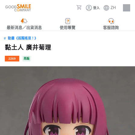
ZH
登入
人才招募
最新消息／出貨消息
使用導覽
客服諮詢
動畫《孤獨搖滾！》
黏土人 廣井菊理
2269
再販