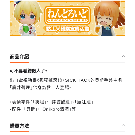
商品介紹
可不要看錯敵人了。
出自電視動畫《孤獨搖滾！》，SICK HACK的貝斯手兼主唱
「廣井菊理」化身為黏土人登場。
・表情零件：「笑臉」、「醉醺醺臉」、「瘋狂臉」
・配件：「貝斯」、「Onikoro清酒」等
購買方法