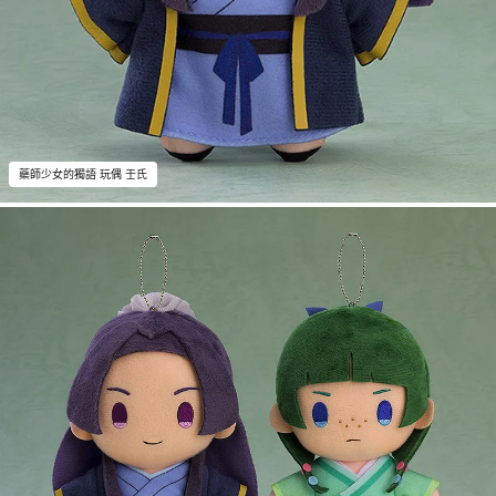
藥師少女的獨語 玩偶 壬氏