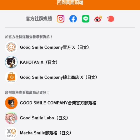
回到頁面頂端
官方社群媒體
於官方社群媒體查看最新資訊！
Good Smile Company官方 X（日文）
KAHOTAN X（日文）
Good Smile Company線上商店 X（日文）
於部落格查看推薦商品資訊！
選擇類型
GOOD SMILE COMPANY台灣官方部落格
【第二次再販】 藥師少女的獨語 玩偶 貓貓 - 預定於
Good Smile Labo（日文）
2025年06月發售
預購期間：2025年01月20日~至 (JST)2025年02月26日
2025年06月發售・每人限購3個
Mecha Smile部落格（日文）