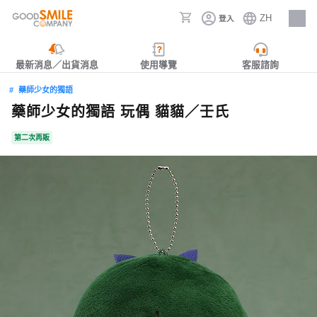
ZH
登入
人才招募
最新消息／出貨消息
使用導覽
客服諮詢
藥師少女的獨語
藥師少女的獨語 玩偶 貓貓／壬氏
第二次再販