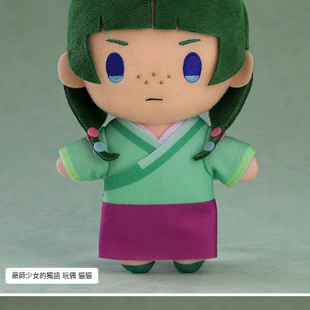
藥師少女的獨語 玩偶 貓貓