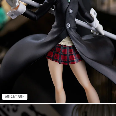
※圖片為示意圖。