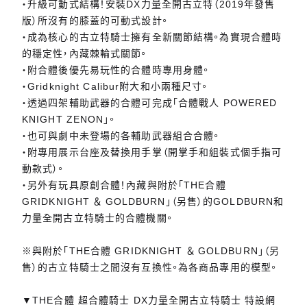
・升級可動式結構！安裝DX力量全開古立特（2019年發售
版）所沒有的膝蓋的可動式設計。
・成為核心的古立特騎士擁有全新關節結構。為實現合體時
的穩定性，內藏棘輪式關節。
・附合體後優先易玩性的合體時專用身體。
・Gridknight Calibur附大和小兩種尺寸。
・透過四架輔助武器的合體可完成「合體戰人 POWERED
KNIGHT ZENON」。
・也可與劇中未登場的各輔助武器組合合體。
・附專用展示台座及替換用手掌（開掌手和組裝式個手指可
動款式）。
・另外有玩具原創合體！內藏與附於「THE合體
GRIDKNIGHT ＆ GOLDBURN」（另售）的GOLDBURN和
力量全開古立特騎士的合體機關。
※與附於「THE合體 GRIDKNIGHT ＆ GOLDBURN」（另
售）的古立特騎士之間沒有互換性。為各商品專用的模型。
▼THE合體 超合體騎士 DX力量全開古立特騎士 特設網