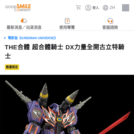
ZH
登入
人才招募
最新消息／出貨消息
使用導覽
客服諮詢
電影版《GRIDMAN UNIVERSE》
THE合體 超合體騎士 DX力量全開古立特騎
士
數量限定