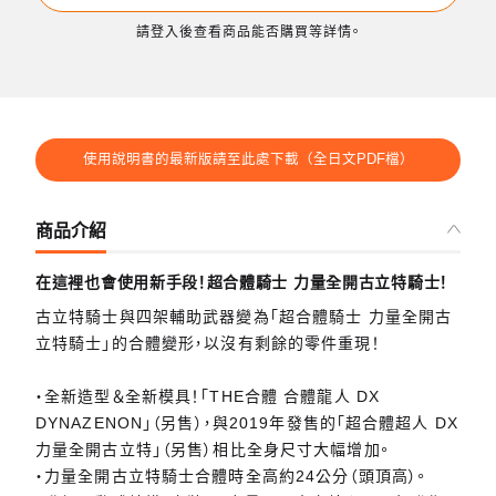
請登入後查看商品能否購買等詳情。
使用說明書的最新版請至此處下載（全日文PDF檔）
商品介紹
在這裡也會使用新手段！超合體騎士 力量全開古立特騎士！
古立特騎士與四架輔助武器變為「超合體騎士 力量全開古
立特騎士」的合體變形，以沒有剩餘的零件重現！
・全新造型＆全新模具！「THE合體 合體龍人 DX
DYNAZENON」（另售），與2019年發售的「超合體超人 DX
力量全開古立特」（另售）相比全身尺寸大幅增加。
・力量全開古立特騎士合體時全高約24公分（頭頂高）。