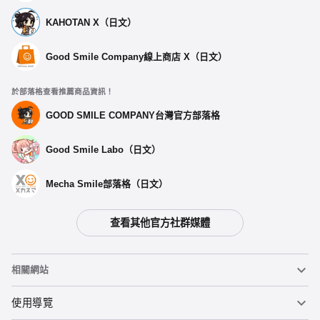
KAHOTAN X（日文）
Good Smile Company線上商店 X（日文）
於部落格查看推薦商品資訊！
GOOD SMILE COMPANY台灣官方部落格
Good Smile Labo（日文）
Mecha Smile部落格（日文）
查看其他官方社群媒體
選擇類型
相關網站
【再販】 玩偶 小愛 - 預定於2025年06月發售
預購期間：2024年12月20日~至 (JST)2025年02月19日
黏土人
使用導覽
2025年06月發售・每人限購3個