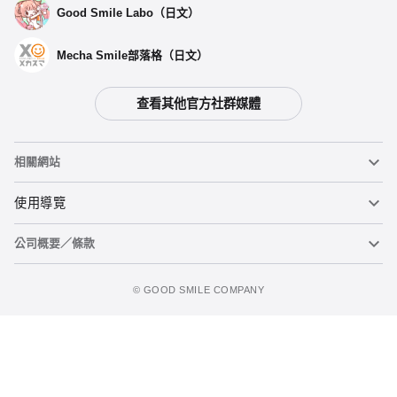
Good Smile Labo（日文）
Mecha Smile部落格（日文）
查看其他官方社群媒體
選擇類型
相關網站
【再販】 黏土人 賽車未來 2023Ver. - 預定於2026年11月發售
黏土人
使用導覽
開放預購中
公司概要／條款
黏土人臉部製造機（英文）
重要公告
黏土人 賽車未來 2023Ver. -預定於 2023年10月發售
立即預購
預購截止
figma
FAQ及各種諮詢
使用條款
©️ GOOD SMILE COMPANY
Mecha Smile（日文）
個人資料隱私權政策
POP UP PARADE
關於特定商務交易法之標示