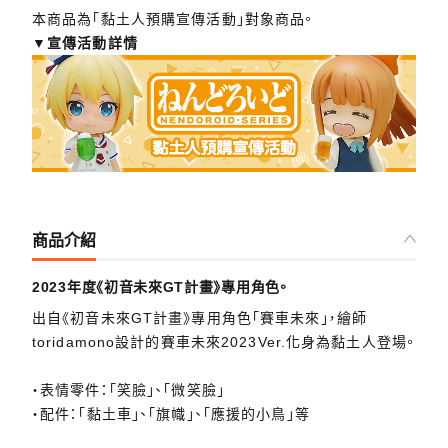
本商品為「黏土人預購宣傳活動」對象商品。
▼宣傳活動詳情
商品介紹
2023年度《初音未來GT計畫》專用角色。
出自《初音未來GT計畫》專用角色「賽車未來」，繪師
toridamono設計的賽車未來2023Ver.化身為黏土人登場。
・表情零件：「笑臉」、「微笑臉」
・配件：「黏土車」、「旗幟」、「應援的小鳥」等