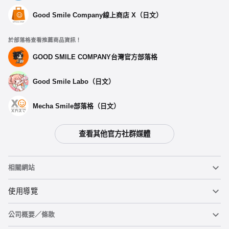
Good Smile Company線上商店 X（日文）
於部落格查看推薦商品資訊！
GOOD SMILE COMPANY台灣官方部落格
Good Smile Labo（日文）
Mecha Smile部落格（日文）
查看其他官方社群媒體
選擇類型
相關網站
【再販】 MODEROID 雷霆牙 - 預定於2025年07月發售
預購期間：2025年01月24日~至 (JST)2025年02月19日
黏土人
使用導覽
2025年07月發售・每人限購3個
公司概要／條款
黏土人臉部製造機（英文）
重要公告
MODEROID 雷霆牙 -預定於 2023年12月發售