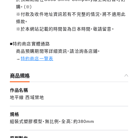
購。（※）
※付款及收件地址資訊若有不完整的情況，將不適用此
條款。
※於本網站記載的時間皆為日本時間，敬請留意。
■特約商店實體通路
商品預購期間等詳細資訊，請洽詢各店鋪。
→
特約商店一覽表
商品規格
作品名稱
地平線 西域禁地
規格
組裝式塑膠模型・無比例・全高：約380mm