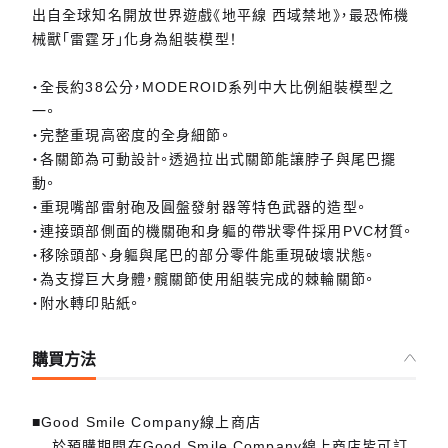
出自全球知名開放世界遊戲《地平線 西域禁地》，最恐怖機
械獸「雷霆牙」化身為組裝模型！
・全長約38公分，MODEROID系列中大比例組裝模型之
一。
・完整重現高密度的全身細節。
・各關節為可動設計。透過拉出式關節能讓脖子與尾巴擺
動。
・重現嘴部雷射砲及圓盤發射器等特色武器的造型。
・連接頭部側面的機關砲和身軀的帶狀零件採用PVC材質。
・移除頭部、身軀與尾巴的部分零件能重現破壞狀態。
・為支撐巨大身體，髖關節使用組裝完成的棘輪關節。
・附水轉印貼紙。
購買方法
■Good Smile Company線上商店
於預購期間在Good Smile Company線上商店皆可訂