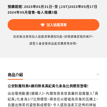
預購期間：2023年03月31日~至 (JST)2023年05月17日
2024年05月發售・每人限購3個
加入追蹤清單
目前無法使用加入追蹤清單通知功能。詳情請確認我的帳戶。
請登入後查看商品能否購買等詳情。
商品介紹
公安對魔特異4課的隊長真紀真化身為比例模型登場！
出自電視動畫《鏈鋸人》，內閣官房長官直屬的惡魔獵人「真
紀真」化身為1/7比例模型。將坐在以廢墟為形象的瓦礫上，
且露出微笑的姿態製成模型。令人感到溫柔又恐怖的神祕