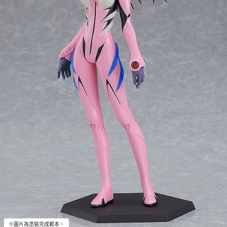
※圖片為塗裝完成範本。