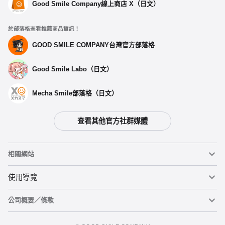
Good Smile Company線上商店 X（日文）
於部落格查看推薦商品資訊！
GOOD SMILE COMPANY台灣官方部落格
Good Smile Labo（日文）
Mecha Smile部落格（日文）
查看其他官方社群媒體
選擇類型
相關網站
【再販】 PLAMAX 真希波‧真理‧伊拉絲多莉亞斯 - 預定於
2025年02月發售
黏土人
使用導覽
預購期間：2024年06月27日~至 (JST)2024年09月18日
2025年02月發售・每人限購3個
公司概要／條款
黏土人臉部製造機（英文）
重要公告
PLAMAX 真希波‧真理‧伊拉絲多莉亞斯 -預定於 2023年08月
發售
加入購物車
figma
FAQ及各種諮詢
使用條款
預購期間：2023年01月31日~至 (JST)2023年03月02日