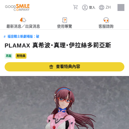
ZH
登入
人才招募
最新消息／出貨消息
使用導覽
客服諮詢
福音戰士新劇場版：破
PLAMAX 真希波‧真理‧伊拉絲多莉亞斯
再販
附特典
查看特典內容