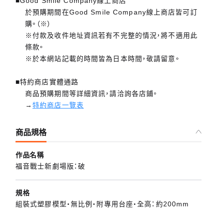
■Good Smile Company線上商店
於預購期間在Good Smile Company線上商店皆可訂
購。（※）
※付款及收件地址資訊若有不完整的情況，將不適用此
條款。
※於本網站記載的時間皆為日本時間，敬請留意。
■特約商店實體通路
商品預購期間等詳細資訊，請洽詢各店鋪。
→
特約商店一覽表
商品規格
作品名稱
福音戰士新劇場版：破
規格
組裝式塑膠模型・無比例・附專用台座・全高：約200mm