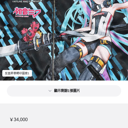
反面昇華轉印圖案1
顯示剩餘1張圖片
￥34,000