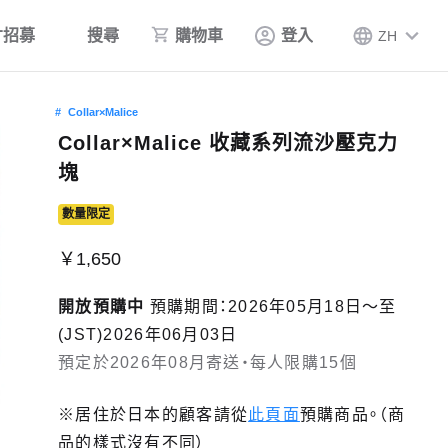
才招募
搜尋
購物車
登入
ZH
Collar×Malice
Collar×Malice 收藏系列流沙壓克力
塊
數量限定
￥1,650
開放預購中
預購期間：2026年05月18日〜至
(JST)2026年06月03日
預定於2026年08月寄送・每人限購15個
※居住於日本的顧客請從
此頁面
預購商品。（商
品的樣式沒有不同）