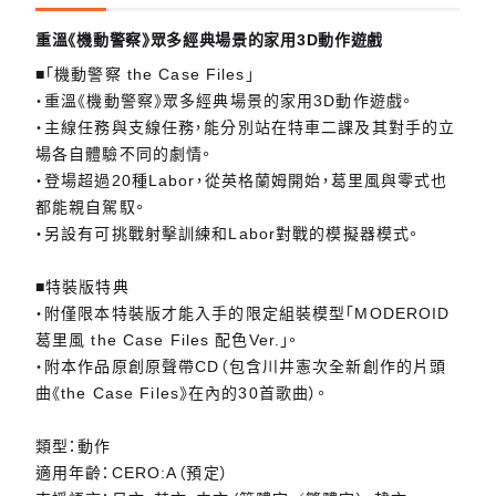
重溫《機動警察》眾多經典場景的家用3D動作遊戲
■「機動警察 the Case Files」
・重溫《機動警察》眾多經典場景的家用3D動作遊戲。
・主線任務與支線任務，能分別站在特車二課及其對手的立
場各自體驗不同的劇情。
・登場超過20種Labor，從英格蘭姆開始，葛里風與零式也
都能親自駕馭。
・另設有可挑戰射擊訓練和Labor對戰的模擬器模式。
■特裝版特典
・附僅限本特裝版才能入手的限定組裝模型「MODEROID
葛里風 the Case Files 配色Ver.」。
・附本作品原創原聲帶CD（包含川井憲次全新創作的片頭
曲《the Case Files》在內的30首歌曲）。
類型：動作
適用年齡：CERO:A（預定）