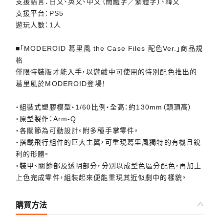
支援語言：日文、英文、中文（簡體字／繁體字）、韓文
支援平台：PS5
遊玩人數：1人
■「MODEROID 葛里風 the Case Files 配色Ver.」商品規
格
僅限特裝版才能入手，以遊戲中可使用的特別配色推出的
葛里風於MODEROID登場！
・組裝式塑膠模型・1/60比例・全高：約130mm（頭頂高）
・原型製作：Arm-Q
・各關節為可動設計。附多種手掌零件。
・搭載飛行組件的巨大主翼，可重現葛里風獨特的有機且銳
利的形體。
・裝甲、關節部及透明部分，分別以成型色區分配色，再加上
上色完成零件，組裝起來便能重現其近似劇中的樣貌。
購買方法