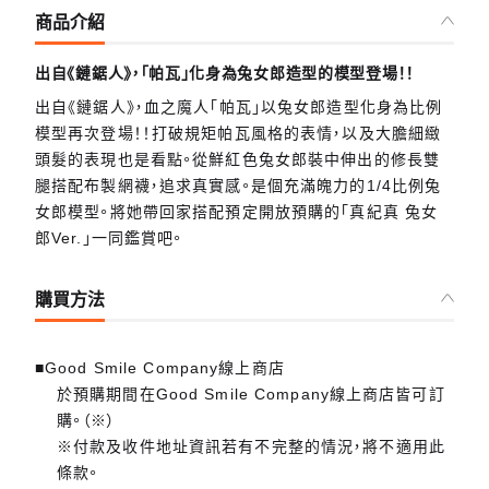
商品介紹
出自《鏈鋸人》，「帕瓦」化身為兔女郎造型的模型登場！！
出自《鏈鋸人》，血之魔人「帕瓦」以兔女郎造型化身為比例
模型再次登場！！打破規矩帕瓦風格的表情，以及大膽細緻
頭髮的表現也是看點。從鮮紅色兔女郎裝中伸出的修長雙
腿搭配布製網襪，追求真實感。是個充滿魄力的1/4比例兔
女郎模型。將她帶回家搭配預定開放預購的「真紀真 兔女
郎Ver.」一同鑑賞吧。
購買方法
■Good Smile Company線上商店
於預購期間在Good Smile Company線上商店皆可訂
購。（※）
※付款及收件地址資訊若有不完整的情況，將不適用此
條款。