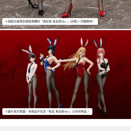
※搭配日後預定開放預購的「真紀真 兔女郎Ver. 」(另售)一同擺飾吧。
※圖片為示意圖。本商品不包含「帕瓦 兔女郎Ver.」以外的物品。