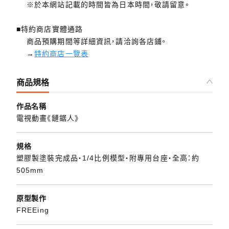
※於本網站記載的時間皆為日本時間，敬請留意。
■特約商店實體通路
商品預購期間等詳細資訊，請洽詢各店鋪。
→
特約商店一覽表
商品規格
作品名稱
電視動畫《鏈鋸人》
規格
塑膠製塗裝完成品・1/4比例模型・附專用台座・全高：約
505mm
原型製作
FREEing