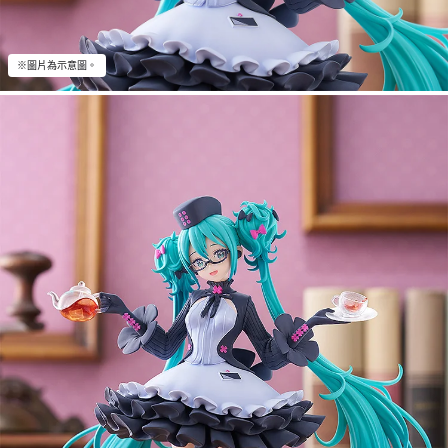
※圖片為示意圖。