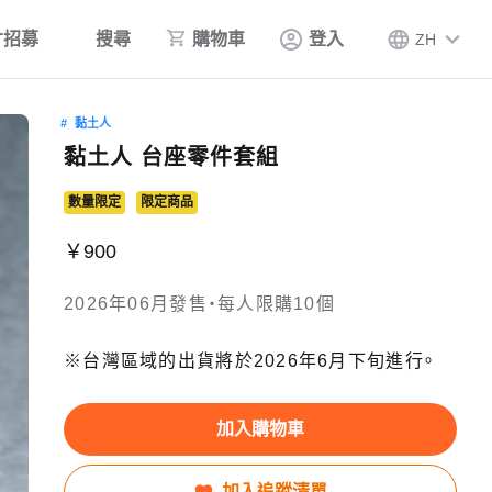
才招募
搜尋
購物車
登入
ZH
黏土人
黏土人 台座零件套組
數量限定
限定商品
￥900
2026年06月發售・每人限購10個
※台灣區域的出貨將於2026年6月下旬進行。
加入購物車
加入追蹤清單