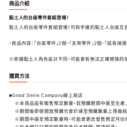
商品介紹
黏土人的台座零件套組登場！
黏土人的台座零件套組登場！可與手邊的黏土人台座互
・商品內容：「台座零件」2個、「支架零件」2個、「延長接頭」
※依據黏土人角色設計不同，可能會有無法正確替換的情
購買方法
■Good Smile Company線上商店
※本商品設有販售預定數量。若預購期間中達至生產
※期間後即使開放預購也會於達至預購數量上限後結
※期間中達至預定數量時，可能會更改發售預定月份