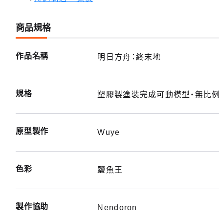
商品規格
作品名稱
明日方舟：終末地
規格
塑膠製塗裝完成可動模型・無比例・
原型製作
Wuye
色彩
鹽魚王
製作協助
Nendoron