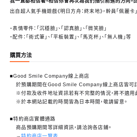
我一直都相信著。相信你會再次為我們指引前進的方向。
出自超人氣手機遊戲《明日方舟：終末地》，幹員「佩麗卡
・表情零件：「沉穩臉」、「認真臉」、「微笑臉」
・配件：「術式筆」、「平板裝置」、「馬克杯」、「無人機」等
購買方法
■Good Smile Company線上商店
於預購期間在Good Smile Company線上商店皆可
※付款及收件地址資訊若有不完整的情況，將不適用
※於本網站記載的時間皆為日本時間，敬請留意。
■特約商店實體通路
商品預購期間等詳細資訊，請洽詢各店鋪。
→
特約商店一覽表