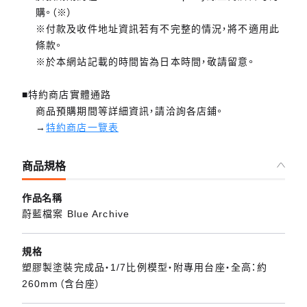
購。（※）
※付款及收件地址資訊若有不完整的情況，將不適用此
條款。
※於本網站記載的時間皆為日本時間，敬請留意。
■特約商店實體通路
商品預購期間等詳細資訊，請洽詢各店鋪。
→
特約商店一覽表
商品規格
作品名稱
蔚藍檔案 Blue Archive
規格
塑膠製塗裝完成品・1/7比例模型・附專用台座・全高：約
260mm（含台座）