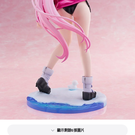
顯示剩餘6張圖片