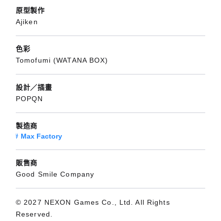
原型製作
Ajiken
色彩
Tomofumi (WATANA BOX)
設計／插畫
POPQN
製造商
Max Factory
販售商
Good Smile Company
© 2027 NEXON Games Co., Ltd. All Rights
Reserved.