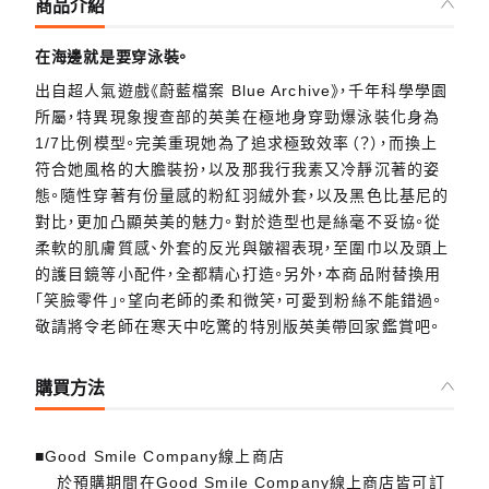
商品介紹
在海邊就是要穿泳裝。
出自超人氣遊戲《蔚藍檔案 Blue Archive》，千年科學學園
所屬，特異現象搜查部的英美在極地身穿勁爆泳裝化身為
1/7比例模型。完美重現她為了追求極致效率（？），而換上
符合她風格的大膽裝扮，以及那我行我素又冷靜沉著的姿
態。隨性穿著有份量感的粉紅羽絨外套，以及黑色比基尼的
對比，更加凸顯英美的魅力。對於造型也是絲毫不妥協。從
柔軟的肌膚質感、外套的反光與皺褶表現，至圍巾以及頭上
的護目鏡等小配件，全都精心打造。另外，本商品附替換用
「笑臉零件」。望向老師的柔和微笑，可愛到粉絲不能錯過。
敬請將令老師在寒天中吃驚的特別版英美帶回家鑑賞吧。
購買方法
■Good Smile Company線上商店
於預購期間在Good Smile Company線上商店皆可訂