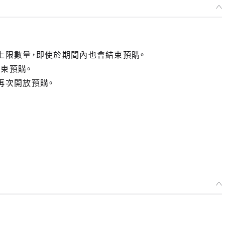
POP TEAM EPIC 便利商店系列 洋芋片便條紙 PIPI美
預購期間：2025年10月14日~至 (JST)2025年10月29日
2026年03月發售・每人限購3個
上限數量，即使於期間內也會結束預購。
束預購。
再次開放預購。