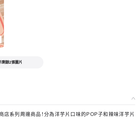
示剩餘2張圖片
選擇類型
的日常便利商店系列周邊商品！分為洋芋片口味的POP子和辣味洋芋片
POP TEAM EPIC 便利商店系列 洋芋片便條紙 POP子
預購期間：2025年10月14日~至 (JST)2025年10月29日
2026年03月發售・每人限購3個