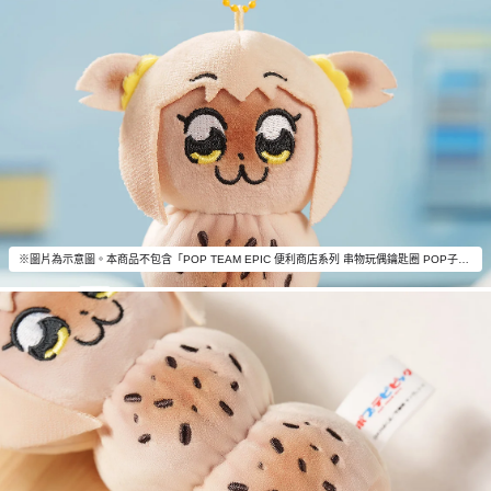
※圖片為示意圖。本商品不包含「POP TEAM EPIC 便利商店系列 串物玩偶鑰匙圈 POP子」以外的物品。