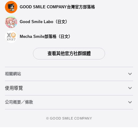
GOOD SMILE COMPANY台灣官方部落格
Good Smile Labo（日文）
Mecha Smile部落格（日文）
查看其他官方社群媒體
選擇類型
相關網站
POP TEAM EPIC 便利商店系列 串物玩偶鑰匙圈 POP
子
黏土人
使用導覽
預購期間：2025年10月14日~至 (JST)2025年10月29日
2026年03月發售・每人限購3個
公司概要／條款
黏土人臉部製造機（英文）
重要公告
POP TEAM EPIC 便利商店系列 串物玩偶鑰匙圈 PIPI
美
加入購物車
figma
FAQ及各種諮詢
使用條款
預購期間：2025年10月14日~至 (JST)2025年10月29日
©️ GOOD SMILE COMPANY
2026年03月發售・每人限購3個
Mecha Smile（日文）
個人資料隱私權政策