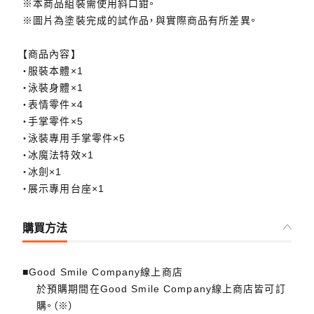
※本商品組裝需使用斜口鉗。
※圖片為塗裝完成的試作品，與實際商品有所差異。
【商品內容】
・服裝本體×1
・泳裝身體×1
・表情零件×4
・手掌零件×5
・泳裝專用手掌零件×5
・冰魔法特效×1
・冰劍×1
・展示專用台座×1
購買方法
■Good Smile Company線上商店
於預購期間在Good Smile Company線上商店皆可訂
購。（※）