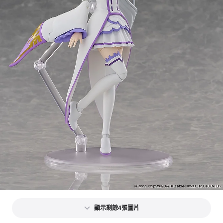
顯示剩餘4張圖片