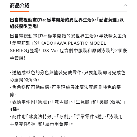
商品介紹
出自電視動畫《Re:從零開始的異世界生活》，「愛蜜莉雅」以
組裝模型登場！
出自電視動畫《Re:從零開始的異世界生活》，半妖精女主角
「愛蜜莉雅」於「KADOKAWA PLASTIC MODEL
SERIES」登場！ DX Ver.包含劇中服裝和原創泳裝的2個豪
華套組！
・透過成型色的分色與塗裝完成零件，只要組裝即可完成色
彩繽紛的角色。
・角色搭配可動結構，可重現施展冰魔法等頗具特色的姿
勢。
・表情零件附「笑臉」、「喊叫臉」、「生氣臉」和「笑臉（張嘴）」
4種。
・配件附「冰魔法特效」、「冰劍」、「手掌零件5種」、「泳裝用
手掌零件5種」和「展示用台座」。