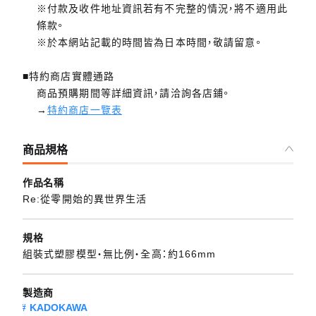
※付款及收件地址資訊若有不完整的情況，將不適用此
條款。
※於本網站記載的時間皆為日本時間，敬請留意。
■特約商店實體通路
商品預購期間等詳細資訊，請洽詢各店鋪。
→
特約商店一覽表
商品規格
作品名稱
Re:從零開始的異世界生活
規格
組裝式塑膠模型・無比例・全高：約166mm
製造商
KADOKAWA