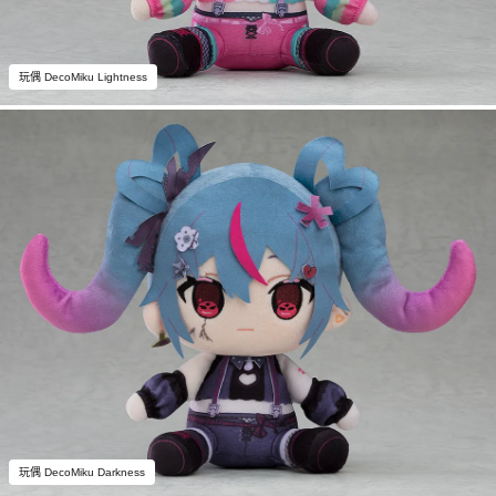
玩偶 DecoMiku Lightness
玩偶 DecoMiku Darkness