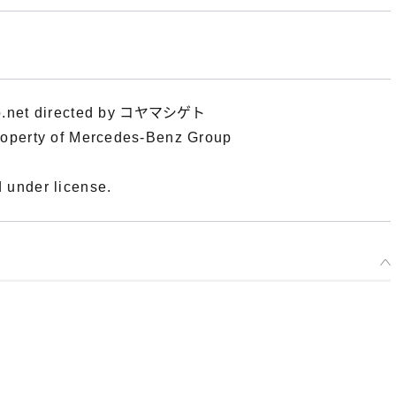
購中
Good Smile 初音未來 AMG 2025 SPA24H Ver. -預定於 2026年04月發售
止
pro.net directed by コヤマシゲト
roperty of Mercedes-Benz Group
 under license.