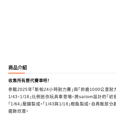
商品介紹
收集所有歷代賽車吧！
參戰2025年「斯帕24小時耐力賽」與「鈴鹿1000公里耐力賽」
1/43、1/18」比例迷你玩具車登場。將saitom設計的「初
「1/64」壓鑄製成。「1/43與1/18」樹脂製成。自
擺飾欣賞。