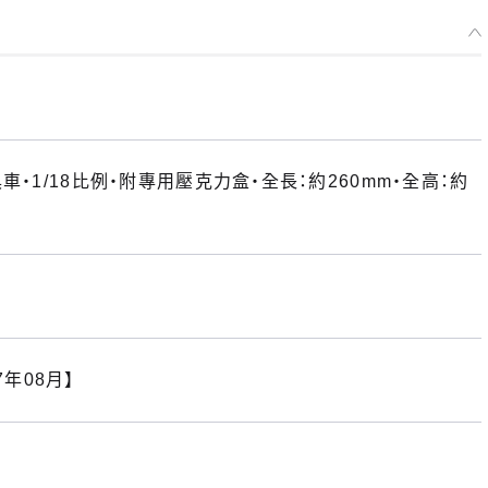
・1/18比例・附專用壓克力盒・全長：約260mm・全高：約
7年08月】
選擇類型
 1/18 Good Smile 初音未來 AMG 2025 SPA24H Ver. - 預定於202