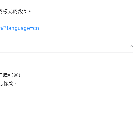
賽樣式的設計。
on/?language=cn
訂購。（※）
此條款。