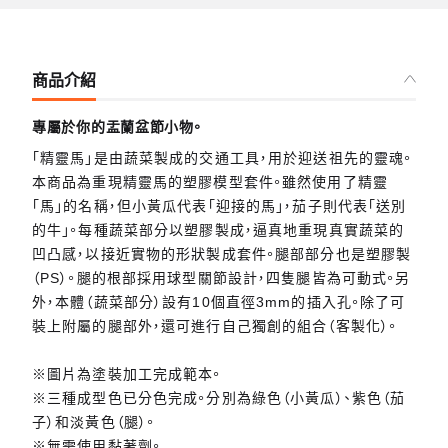
商品介紹
專屬於你的盂蘭盆節小物。
「精靈馬」是由蔬菜製成的交通工具，用於迎送祖先的靈魂。
本商品為重現精靈馬的塑膠模型套件。雖然使用了精靈
「馬」的名稱，但小黃瓜代表「迎接的馬」，茄子則代表「送別
的牛」。每種蔬菜部分以塑膠製成，逼真地重現真實蔬菜的
凹凸感，以接近實物的形狀製成套件。腿部部分也是塑膠製
（PS）。腿的根部採用球型關節設計，四隻腿皆為可動式。另
外，本體（蔬菜部分）設有10個直徑3mm的插入孔。除了可
裝上附屬的腿部外，還可進行自己獨創的組合（客製化）。
※圖片為塗裝加工完成範本。
※三種成型色已分色完成。分別為綠色（小黃瓜）、紫色（茄
子）和淡黃色（腿）。
※無需使用黏著劑。