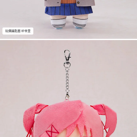
玩偶鑰匙圈 紗世里