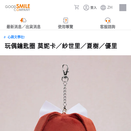
ZH
登入
人才招募
最新消息／出貨消息
使用導覽
客服諮詢
心跳文學社!
玩偶鑰匙圈 莫妮卡／紗世里／夏樹／優里