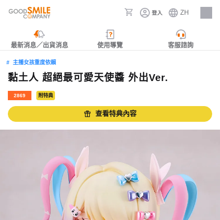
ZH
登入
人才招募
最新消息／出貨消息
使用導覽
客服諮詢
主播女孩重度依賴
黏土人 超絕最可愛天使醬 外出Ver.
2869
附特典
查看特典內容