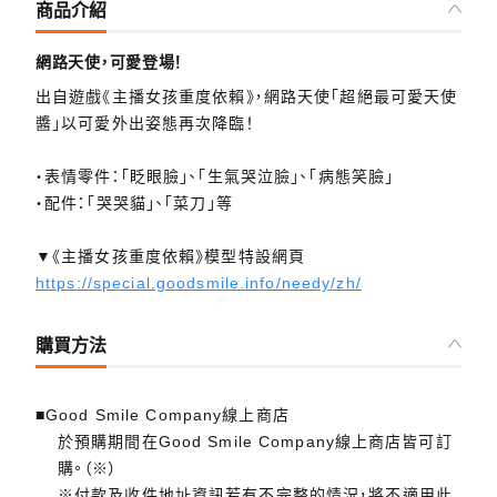
商品介紹
網路天使，可愛登場！
出自遊戲《主播女孩重度依賴》，網路天使「超絕最可愛天使
醬」以可愛外出姿態再次降臨！
・表情零件：「眨眼臉」、「生氣哭泣臉」、「病態笑臉」
・配件：「哭哭貓」、「菜刀」等
▼《主播女孩重度依賴》模型特設網頁
https://special.goodsmile.info/needy/zh/
購買方法
■Good Smile Company線上商店
於預購期間在Good Smile Company線上商店皆可訂
購。（※）
※付款及收件地址資訊若有不完整的情況，將不適用此