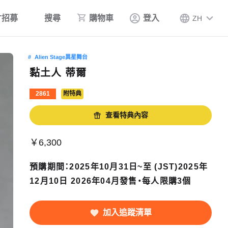
才招募
搜尋
購物車
登入
ZH
Alien Stage異星舞台
黏土人 蒂爾
2861
附特典
查看特典內容
￥6,300
預購期間：2025年10月31日~至 (JST)2025年
12月10日 2026年04月發售・每人限購3個
加入追蹤清單