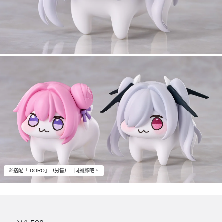
※搭配「 DORO」（另售）一同擺飾吧。