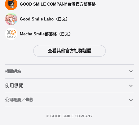
GOOD SMILE COMPANY台灣官方部落格
Good Smile Labo（日文）
Mecha Smile部落格（日文）
查看其他官方社群媒體
選擇類型
相關網站
【再販】 CINDORO - 預定於2026年09月發售
黏土人
使用導覽
開放預購中
公司概要／條款
黏土人臉部製造機（英文）
重要公告
DORO 灰姑娘 -預定於 2025年10月發售
立即預購
預購截止
figma
FAQ及各種諮詢
使用條款
©️ GOOD SMILE COMPANY
Mecha Smile（日文）
個人資料隱私權政策