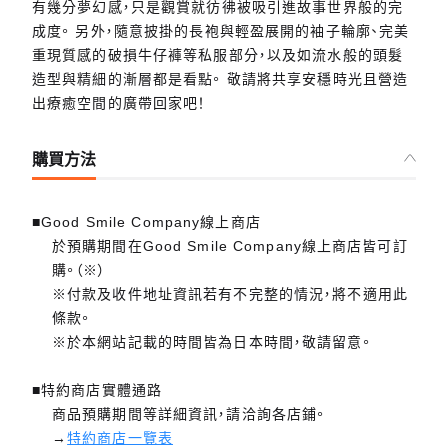
有幾分夢幻感，只是觀賞就彷彿被吸引進故事世界般的完
成度。 另外，隨意披掛的長袍與輕盈展開的袖子輪廓、完美
重現質感的破損牛仔褲等私服部分，以及如流水般的頭髮
造型與精細的漸層都是看點。 敬請將共享安穩時光且營造
出療癒空間的廣帶回家吧！
購買方法
■Good Smile Company線上商店
於預購期間在Good Smile Company線上商店皆可訂
購。（※）
※付款及收件地址資訊若有不完整的情況，將不適用此
條款。
※於本網站記載的時間皆為日本時間，敬請留意。
■特約商店實體通路
商品預購期間等詳細資訊，請洽詢各店鋪。
→
特約商店一覽表