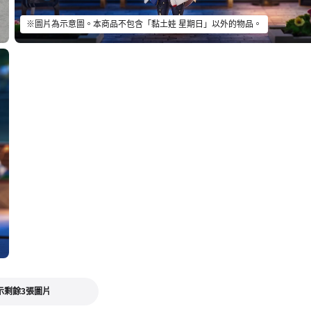
※圖片為示意圖。本商品不包含「黏土娃 星期日」以外的物品。
示剩餘3張圖片