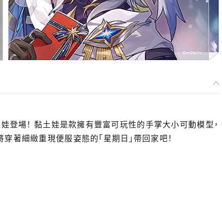
土娃登場！ 黏土娃是款擁有豐富可玩性的手掌大小可動模型，
將穿著細緻重現便服姿態的「星期日」帶回家吧！