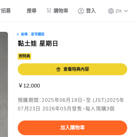
才招募
搜尋
購物車
登入
ZH
崩壞：星穹鐵道
黏土娃 星期日
附特典
查看特典內容
￥12,000
預購期間：2025年06月19日~至 (JST)2025年
07月23日 2026年05月發售・每人限購3個
加入購物車