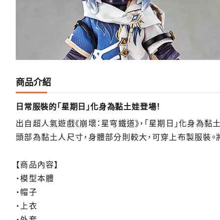
商品介紹
日常服裝的「星期日」化身為黏土娃登場！
出自超人氣遊戲《崩壞：星穹鐵道》，「星期日」化身為黏
頭部為黏土人尺寸，身體部分則較大，可穿上布製服裝。
【商品內容】
・模型本體
・帽子
・上衣
・外套