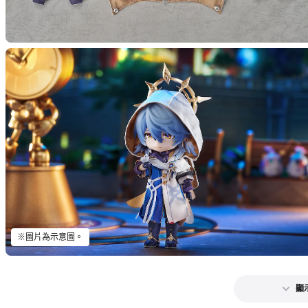
※圖片為示意圖。
顯