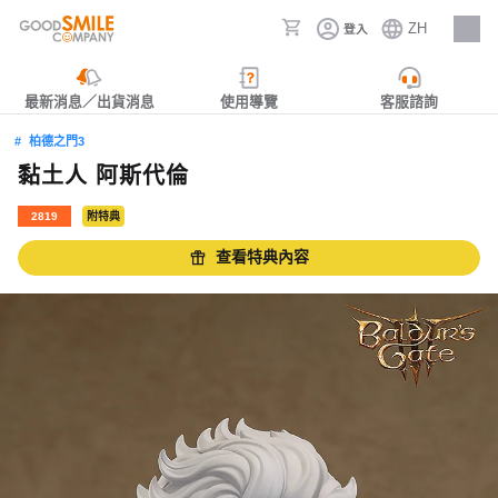
ZH
登入
人才招募
最新消息／出貨消息
使用導覽
客服諮詢
柏德之門3
黏土人 阿斯代倫
2819
附特典
查看特典內容