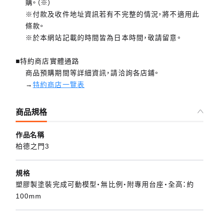
購。（※）
※付款及收件地址資訊若有不完整的情況，將不適用此
條款。
※於本網站記載的時間皆為日本時間，敬請留意。
■特約商店實體通路
商品預購期間等詳細資訊，請洽詢各店鋪。
→
特約商店一覽表
商品規格
作品名稱
柏德之門3
規格
塑膠製塗裝完成可動模型・無比例・附專用台座・全高：約
100mm