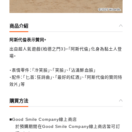
商品介紹
阿斯代倫表示贊同。
出自超人氣遊戲《柏德之門3》，「阿斯代倫」化身為黏土人登
場。
・表情零件：「冷笑臉」、「笑臉」、「沾滿鮮血臉」
・配件：「匕首：狂詩曲」、「最好的紅酒」、「阿斯代倫的贊同特
效片」等
購買方法
■Good Smile Company線上商店
於預購期間在Good Smile Company線上商店皆可訂