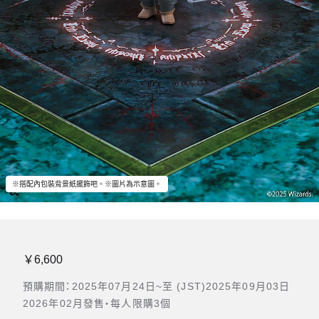
※搭配內包裝背景紙擺飾吧。※圖片為示意圖。
￥6,600
預購期間：2025年07月24日~至 (JST)2025年09月03日
2026年02月發售・每人限購3個