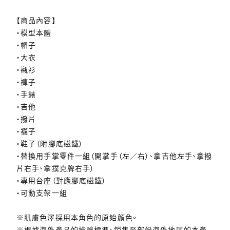
【商品內容】
・模型本體
・帽子
・大衣
・襯衫
・褲子
・手錶
・吉他
・撥片
・襪子
・鞋子（附腳底磁鐵）
・替換用手掌零件一組（開掌手（左／右）、拿吉他左手、拿撥
片右手、拿撲克牌右手）
・專用台座（對應腳底磁鐵）
・可動支架一組
※肌膚色澤採用本角色的原始顏色。
※根據海外產品的檢驗標準，銷售至部份海外地區的本產