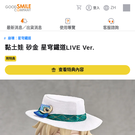
ZH
登入
人才招募
最新消息／出貨消息
使用導覽
客服諮詢
崩壞：星穹鐵道
黏土娃 砂金 星穹鐵道LIVE Ver.
附特典
查看特典內容