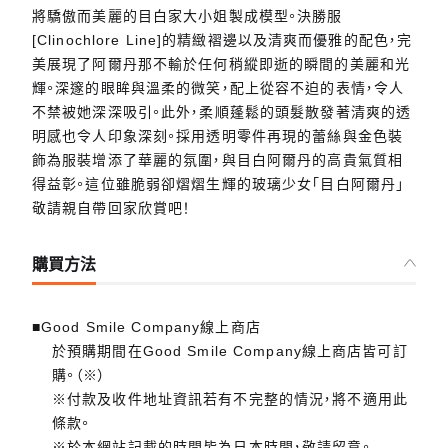
將驕傲而美麗的目白家大小姐製成模型。決勝服
[Clinochlore Line]的精緻褶邊以及清爽而優雅的配色，完
美展現了阿爾丹那不輸於任何稍縱即逝的瞬間的美麗和光
輝。深邃的眼眸與溫柔的微笑，配上從容不迫的表情，令人
不禁被她深深吸引。此外，柔順蓬鬆的頭髮散發著清爽的透
明感也令人印象深刻。採用透明零件再現的蕾絲與金色裝
飾為服裝增添了華麗的氛圍，與目白阿爾丹的高貴氣質相
得益彰。這位雖脆弱卻熠熠生輝的玻璃少女「目白阿爾丹」
敬請親自帶回家欣賞吧！
購買方法
■Good Smile Company線上商店
於預購期間在Good Smile Company線上商店皆可訂
購。（※）
※付款及收件地址資訊若有不完整的情況，將不適用此
條款。
※於本網站記載的時間皆為日本時間，敬請留意。