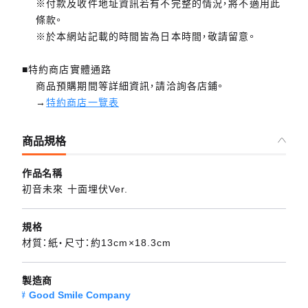
※付款及收件地址資訊若有不完整的情況，將不適用此
條款。
※於本網站記載的時間皆為日本時間，敬請留意。
■特約商店實體通路
商品預購期間等詳細資訊，請洽詢各店鋪。
→
特約商店一覽表
商品規格
作品名稱
初音未來 十面埋伏Ver.
規格
材質：紙・尺寸：約13cm×18.3cm
製造商
Good Smile Company