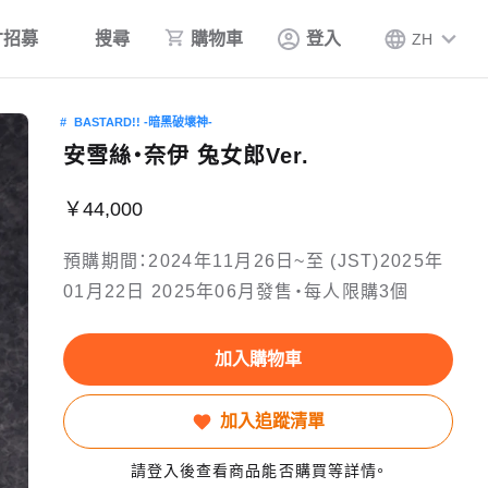
才招募
搜尋
購物車
登入
ZH
BASTARD!! -暗黑破壞神-
安雪絲‧奈伊 兔女郎Ver.
￥44,000
預購期間：2024年11月26日~至 (JST)2025年
01月22日 2025年06月發售・每人限購3個
加入購物車
加入追蹤清單
請登入後查看商品能否購買等詳情。