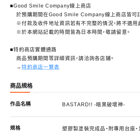
■Good Smile Company線上商店
於預購期間在Good Smile Company線上商店皆可
※付款及收件地址資訊若有不完整的情況，將不適用
※於本網站記載的時間皆為日本時間，敬請留意。
■特約商店實體通路
商品預購期間等詳細資訊，請洽詢各店鋪。
→
特約商店一覽表
商品規格
作品名稱
BASTARD!! -暗黑破壞神-
規格
塑膠製塗裝完成品・附專用台座・1