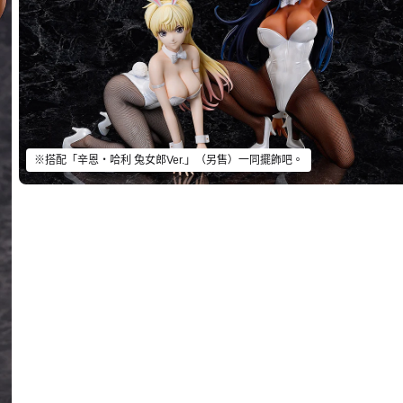
※搭配「辛恩‧哈利 兔女郎Ver.」（另售）一同擺飾吧。