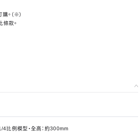
訂購。（※）
此條款。
/4比例模型・全高：約300mm