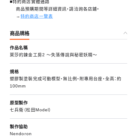
■特約商店實體通路
商品預購期間等詳細資訊，請洽詢各店鋪。
→
特約商店一覽表
商品規格
作品名稱
萊莎的鍊金工房2 ～失落傳說與秘密妖精～
規格
塑膠製塗裝完成可動模型・無比例・附專用台座・全高：約
100mm
原型製作
七兵衛（松田Model）
製作協助
Nendoron