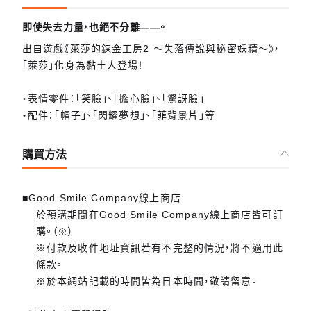
即使失去力量，也絕不分離——。
出自遊戲《萊莎的鍊金工房2 ～失落傳說與秘密妖精～》，
「萊莎」化身為黏土人登場！
・表情零件：「笑臉」、「擔心臉」、「驚訝臉」
・配件：「帽子」、「閃耀夢想」、「菲背景片」等
購買方法
■Good Smile Company線上商店
於預購期間在Good Smile Company線上商店皆可訂
購。（※）
※付款及收件地址資訊若有不完整的情況，將不適用此
條款。
※於本網站記載的時間皆為日本時間，敬請留意。