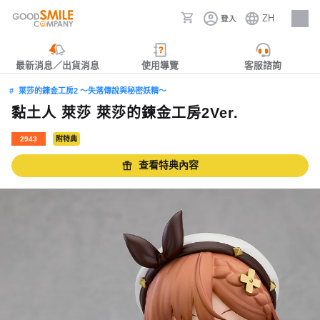
ZH
登入
人才招募
最新消息／出貨消息
使用導覽
客服諮詢
萊莎的鍊金工房2 ～失落傳說與秘密妖精～
黏土人 萊莎 萊莎的鍊金工房2Ver.
2943
附特典
查看特典內容