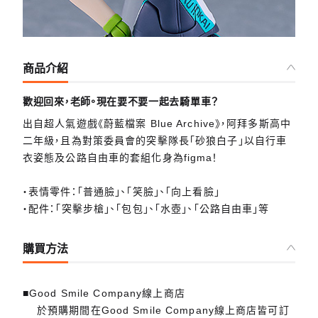
商品介紹
歡迎回來，老師。現在要不要一起去騎單車？
出自超人氣遊戲《蔚藍檔案 Blue Archive》，阿拜多斯高中
二年級，且為對策委員會的突擊隊長「砂狼白子」以自行車
衣姿態及公路自由車的套組化身為figma！
・表情零件：「普通臉」、「笑臉」、「向上看臉」
・配件：「突擊步槍」、「包包」、「水壺」、「公路自由車」等
購買方法
■Good Smile Company線上商店
於預購期間在Good Smile Company線上商店皆可訂