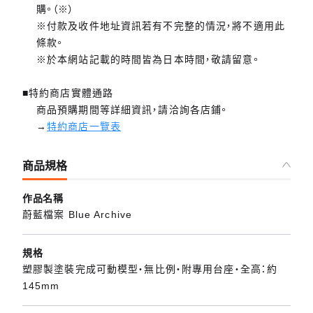
購。（※）
※付款及收件地址資訊若有不完整的情況，將不適用此
條款。
※於本網站記載的時間皆為日本時間，敬請留意。
■特約商店實體通路
商品預購期間等詳細資訊，請洽詢各店鋪。
→
特約商店一覽表
商品規格
作品名稱
蔚藍檔案 Blue Archive
規格
塑膠製塗裝完成可動模型・無比例・附專用台座・全高：約
145mm