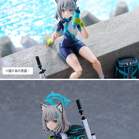
※圖片為示意圖。