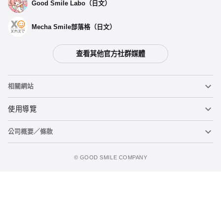
Good Smile Labo（日文）
Mecha Smile部落格（日文）
查看其他官方社群媒體
相關網站
黏土人
使用導覽
公司概要／條款
黏土人臉部製造機（英文）
重要公告
立即預購
figma
FAQ及各種諮詢
使用條款
©️ GOOD SMILE COMPANY
Mecha Smile（日文）
個人資料隱私權政策
POP UP PARADE
關於特定商務交易法之標示