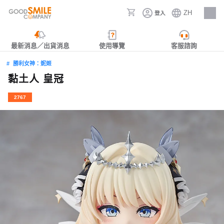
ZH
登入
人才招募
最新消息／出貨消息
使用導覽
客服諮詢
勝利女神：妮姬
黏土人 皇冠
2767