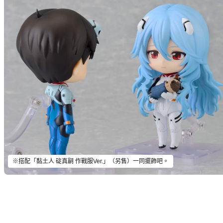
※搭配「黏土人 碇真嗣 作戰服Ver.」（另售）一同擺飾吧。