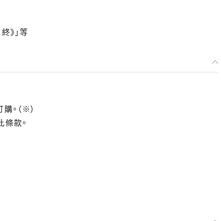
終》」等
訂購。（※）
此條款。