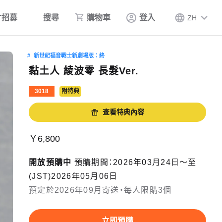
才招募
搜尋
購物車
登入
ZH
新世紀福音戰士新劇場版：終
黏土人 綾波零 長髮Ver.
3018
附特典
查看特典內容
￥6,800
開放預購中
預購期間：2026年03月24日〜至
(JST)2026年05月06日
預定於2026年09月寄送・每人限購3個
立即預購