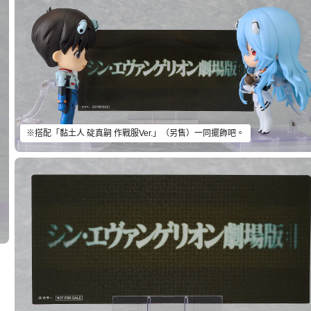
※搭配「黏土人 碇真嗣 作戰服Ver.」（另售）一同擺飾吧。