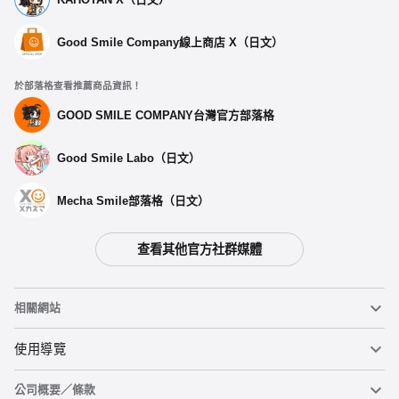
Good Smile Company線上商店 X（日文）
於部落格查看推薦商品資訊！
GOOD SMILE COMPANY台灣官方部落格
Good Smile Labo（日文）
選擇類型
Mecha Smile部落格（日文）
Dioramansion200 粉蝶花
查看其他官方社群媒體
預購期間：2024年10月04日~至 (JST)2024年10月30日
2025年02月發售・每人限購3個
相關網站
Dioramansion200 迴廊
預購期間：2024年10月04日~至 (JST)2024年10月30日
黏土人
使用導覽
2025年02月發售・每人限購3個
公司概要／條款
黏土人臉部製造機（英文）
重要公告