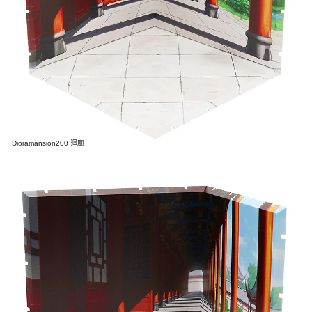
Dioramansion200 迴廊