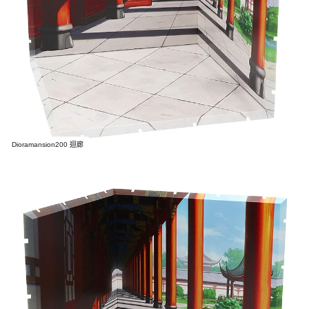
Dioramansion200 迴廊