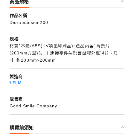
商品規格
作品名稱
Dioramansion200
規格
材質：本體/ABS(UV噴墨印刷品)・產品內容：背景片
(200mm方型)3片＋連接零件A/B(含塑膠外框)4片 ・尺
寸：約200mm×200mm
製造商
PLM
販售商
Good Smile Company
購買前須知