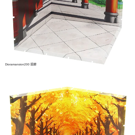
Dioramansion200 迴廊