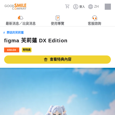
ZH
登入
人才招募
最新消息／出貨消息
使用導覽
客服諮詢
葬送的芙莉蓮
figma 芙莉蓮 DX Edition
658-DX
附特典
查看特典內容