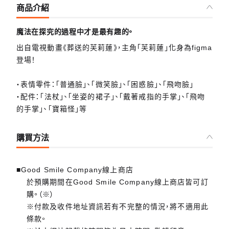
商品介紹
魔法在探究的過程中才是最有趣的。
出自電視動畫《葬送的芙莉蓮》，主角「芙莉蓮」化身為figma
登場！
・表情零件：「普通臉」、「微笑臉」、「困惑臉」、「飛吻臉」
・配件：「法杖」、「坐姿的裙子」、「戴著戒指的手掌」、「飛吻
的手掌」、「寶箱怪」等
購買方法
■Good Smile Company線上商店
於預購期間在Good Smile Company線上商店皆可訂
購。（※）
※付款及收件地址資訊若有不完整的情況，將不適用此
條款。