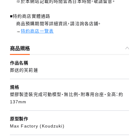
※於本網站記載的時間皆為日本時間，敬請留意。
■特約商店實體通路
商品預購期間等詳細資訊，請洽詢各店鋪。
→
特約商店一覽表
商品規格
作品名稱
葬送的芙莉蓮
規格
塑膠製塗裝完成可動模型・無比例・附專用台座・全高：約
137mm
原型製作
Max Factory (Koudzuki)