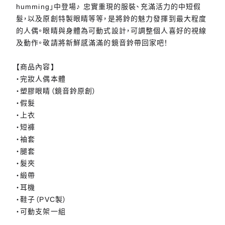
humming」中登場♪ 忠實重現的服裝、充滿活力的中短假
髮，以及原創特製眼睛等等，是將鈴的魅力發揮到最大程度
的人偶。眼睛與身體為可動式設計，可調整個人喜好的視線
及動作。敬請將新鮮感滿滿的鏡音鈴帶回家吧！
【商品內容】
・完妝人偶本體
・塑膠眼睛（鏡音鈴原創）
・假髮
・上衣
・短褲
・袖套
・腿套
・髮夾
・緞帶
・耳機
・鞋子（PVC製）
・可動支架一組