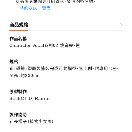
商品預購期間等詳細資訊，請洽詢各店鋪。
→
特約商店一覽表
商品規格
作品名稱
Character Vocal系列02 鏡音鈴‧連
規格
布、磁鐵、塑膠製塗裝完成可動模型・無比例・附專用台座・
全高：約230mm
原型製作
SELECT D, Ranran
製作協助
石長櫻子（植物少女園）