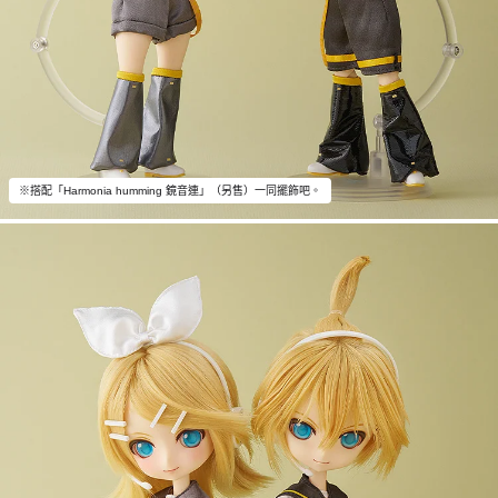
※搭配「Harmonia humming 鏡音連」（另售）一同擺飾吧。