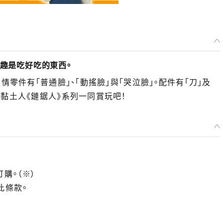
小紅 -預定於 2023年07月發售
2022年12月09日~至 (JST)2023年01月18日
年07月發售・每人限購3個
興趣是吃好吃的東西。
情零件有「普通臉」、「動搖臉」與「哭泣臉」。配件有「刀」及
黏土人《鏈鋸人》系列一同賞玩吧！
訂購。（※）
此條款。