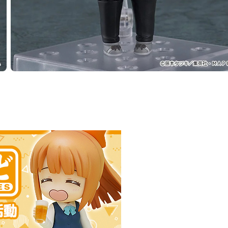
選擇類型
 黏土人 小紅 - 預定於2026年04月發售
2025年11月11日~至 (JST)2025年12月24日
年04月發售・每人限購3個