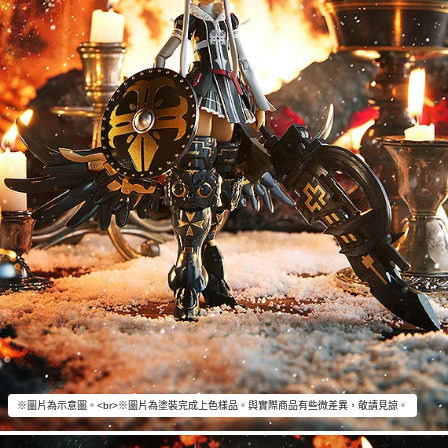
※圖片為示意圖。<br>※圖片為塗裝完成上色樣品。與實際商品有些微差異，敬請見諒。