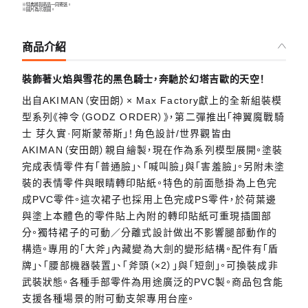
※特典將與商品一同寄送。
※圖片為示意圖。
商品介紹
裝飾著火焰與雪花的黑色騎士，奔馳於幻塔吉歐的天空！
出自AKIMAN（安田朗）× Max Factory獻上的全新組裝模
型系列《神令（GODZ ORDER）》，第二彈推出「神翼魔戰騎
士 芽久實·阿斯蒙蒂斯」！角色設計/世界觀皆由
AKIMAN（安田朗）親自繪製，現在作為系列模型展開。塗裝
完成表情零件有「普通臉」、「喊叫臉」與「害羞臉」。另附未塗
裝的表情零件與眼睛轉印貼紙。特色的前面懸掛為上色完
成PVC零件。這次裙子也採用上色完成PS零件，於荷葉邊
與塗上本體色的零件貼上內附的轉印貼紙可重現插圖部
分。獨特裙子的可動／分離式設計做出不影響腿部動作的
構造。專用的「大斧」內藏變為大劍的變形結構。配件有「盾
牌」、「腰部機器裝置」、「斧頭（×2）」與「短劍」。可換裝成非
武裝狀態。各種手部零件為用途廣泛的PVC製。商品包含能
支援各種場景的附可動支架專用台座。