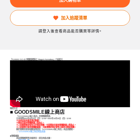
加入追蹤清單
請登入後查看商品能否購買等詳情。
「PLAMAX GO-02 神翼魔戰騎士 Megumi Asmodeus」介紹影片
購買方式
■ GOODSMILE線上商店
「GOODSMILE線上商店」的預購期間為
日本時間2022年9月22日（四）12:00～2022年10月20日（四）12:00
※本商品設有販售預定數量。
※開放至達到預購數量上限為止。
※上述期間後即使有另外開放預購，也是開放至達到預購數量上限為止。
※上述期間中達到預購數量後，可能會變更預定發售日期再次開放預購。
關於運費與發送相關說明請至「GOODSMILE線上商店」商品頁觀看。
→
GOODSMILE線上商店商品頁面
■實體通路
商品預購期間等詳細資訊，請洽詢各店鋪。