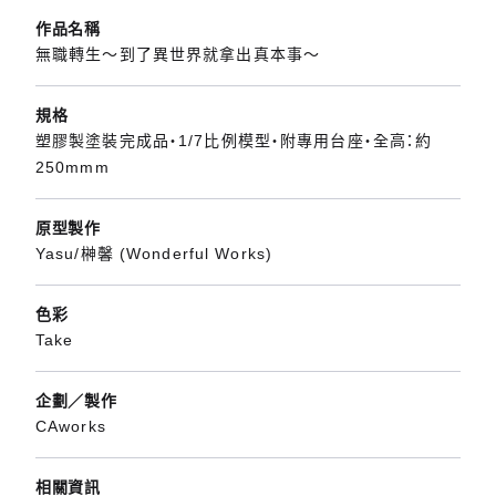
作品名稱
無職轉生～到了異世界就拿出真本事～
規格
塑膠製塗裝完成品・1/7比例模型・附專用台座・全高：約
250mmm
原型製作
Yasu/榊馨 (Wonderful Works)
色彩
Take
企劃／製作
CAworks
相關資訊