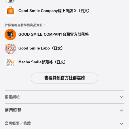
Good Smile Company線上商店 X（日文）
於部落格查看推薦商品資訊！
GOOD SMILE COMPANY台灣官方部落格
Good Smile Labo（日文）
Mecha Smile部落格（日文）
查看其他官方社群媒體
選擇類型
相關網站
【再販】 CAworks 《無職轉生～到了異世界就拿出真本事～》
艾莉絲·伯雷亞斯·格雷拉特 泳裝Ver. - 預定於2026年03月發售
黏土人
使用導覽
預購期間：2025年09月26日~至 (JST)2025年11月05日
2026年03月發售・每人限購3個
公司概要／條款
黏土人臉部製造機（英文）
重要公告
CAworks 《無職轉生～到了異世界就拿出真本事～》 艾莉絲·伯