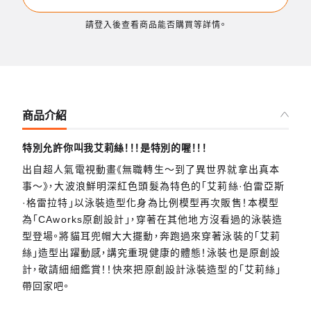
請登入後查看商品能否購買等詳情。
商品介紹
特別允許你叫我艾莉絲！！！是特別的喔！！！
出自超人氣電視動畫《無職轉生～到了異世界就拿出真本
事～》，大波浪鮮明深紅色頭髮為特色的「艾莉絲·伯雷亞斯
·格雷拉特」以泳裝造型化身為比例模型再次販售！本模型
為「CAworks原創設計」，穿著在其他地方沒看過的泳裝造
型登場。將貓耳兜帽大大擺動，奔跑過來穿著泳裝的「艾莉
絲」造型出躍動感，講究重現健康的體態！泳裝也是原創設
計，敬請細細鑑賞！！快來把原創設計泳裝造型的「艾莉絲」
帶回家吧。