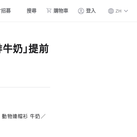
才招募
搜尋
購物車
登入
ZH
啡牛奶」提前
套組 動物連帽衫 牛奶／