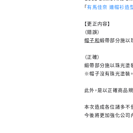
「
有馬佳奈 連帽衫造型V
【更正内容】
（錯誤）
帽子和
緞帶部分施以
（正確）
緞帶部分施以珠光塗
※帽子沒有珠光塗裝
此外，是以正確商品
本次造成各位諸多不
今後將更加強化公司