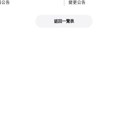
護公告
變更公告
返回一覽表
官方社群媒體
社群媒體查看最新資訊！
Good Smile Company官方 X（日文）
KAHOTAN X（日文
格查看推薦商品資訊！