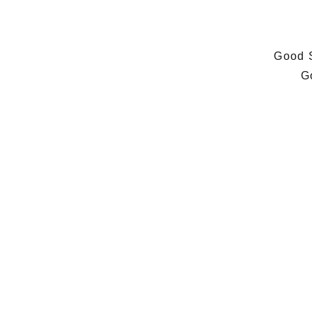
Good S
G