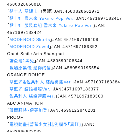
4580828660816
「
黏土人 莫妮卡
」（再販）JAN：4580828662971
「
黏土娃 雪未來 Yukiiro Pop Ver.
」JAN：4571697182417
「
黏土娃 服裝套組 雪未來 Yukiiro Pop Ver.
」JAN：
4571697182424
「
MODEROID Skurts
」JAN：4571697186408
「
MODEROID Zuwel
」JAN：4571697186392
Good Smile Arts Shanghai
「
諾亞爾：黑兔
」JAN：4580590208544
「
戰場原黑儀 給你的信
」JAN：4580590195554
ORANGE ROUGE
「
草壁光＆佐条利人 結婚禮服Ver.
」JAN：4571697183384
「
草壁光 結婚禮服Ver.
」JAN：4571697183377
「
佐条利人 結婚禮服Ver.
」JAN：4571697183360
ABC ANIMATION
「
薇爾莉特‧伊芙加登
」JAN：4595122846231
PROOF
「
電視動畫《薔薇少女》比例模型「真紅」
」JAN：
4582666823033