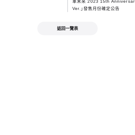
車未來 2023 15th Anniversar
Ver.」發售月份確定公告
返回一覽表
官方社群媒體
社群媒體查看最新資訊！
Good Smile Company官方 X（日文）
KAHOTAN X（日文
格查看推薦商品資訊！