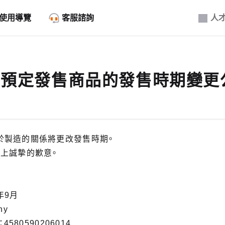
使用導覽
客服諮詢
人
8月預定發售商品的發售時期變更
於製造的關係將更改發售時期。
上誠摯的歉意。
年9月
ny
：4580590206014