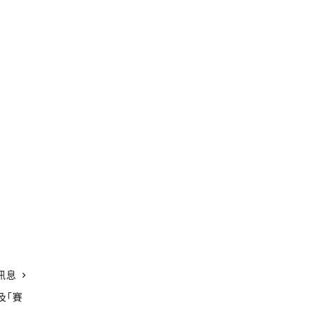
訊息
」及「賽