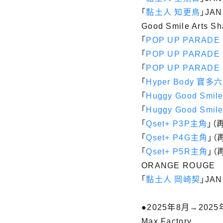
「
黏土人 知更鳥
」JAN
Good Smile Arts S
「
POP UP PARAD
「
POP UP PARADE 
「
POP UP PARADE 
「
Hyper Body 寶多六
「
Huggy Good Sm
「
Huggy Good Sm
「
Qset+ P3P主角
」（
「
Qset+ P4G主角
」（
「
Qset+ P5R主角
」（
ORANGE ROUGE
「
黏土人 岡崎契
」JAN
●2025年8月→2025
Max Factory