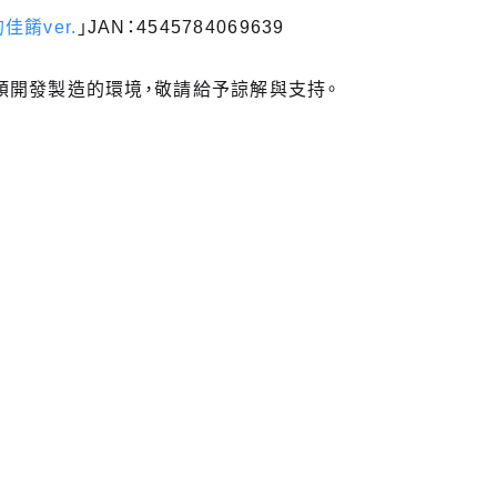
佳餚ver.
」JAN：4545784069639
頓開發製造的環境，敬請給予諒解與支持。